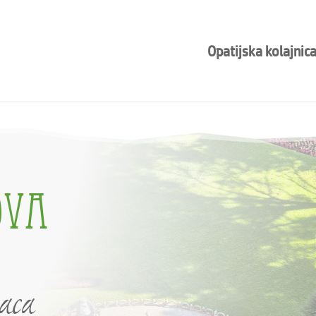
Opatijska kolajnic
OVA
aca