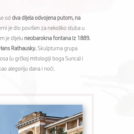
 se od
dva dijela odvojena putom, na
erni je dio povišen za nekoliko stuba u
m je dijelu
neobarokna fontana iz 1889.
 Hans Rathausky.
Skulpturna grupa
osa (u grčkoj mitologiji boga Sunca) i
ao alegoriju dana i noći.