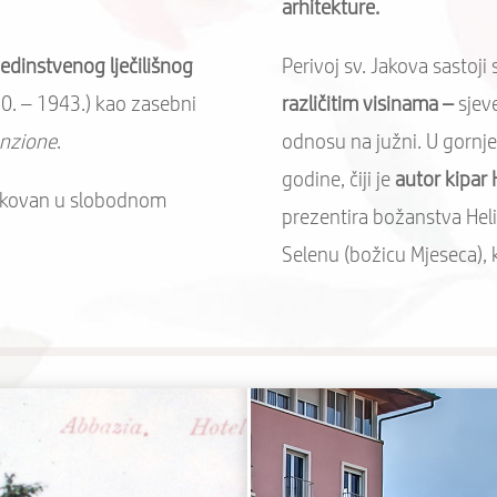
arhitekture.
jedinstvenog lječilišnog
Perivoj sv. Jakova sastoji
20. – 1943.) kao zasebni
različitim visinama –
sjev
enzione
.
odnosu na južni. U gornje
godine, čiji je
autor kipar
blikovan u slobodnom
prezentira božanstva Heli
Selenu (božicu Mjeseca), k