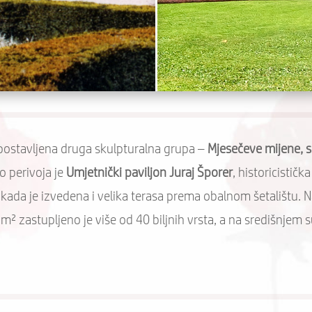
 postavljena druga skulpturalna grupa –
Mjesečeve mijene, 
o perivoja je
Umjetnički paviljon Juraj Šporer
, historicisti
 kada je izvedena i velika terasa prema obalnom šetalištu. 
² zastupljeno je više od 40 biljnih vrsta, a na središnjem s