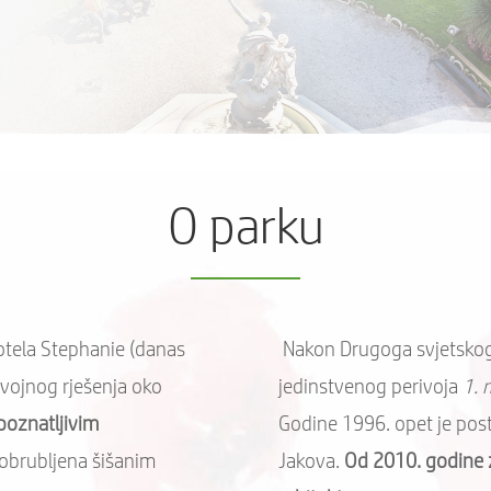
O parku
otela Stephanie (danas
Nakon Drugoga svjetskog 
ivojnog rješenja oko
jedinstvenog perivoja
1. 
poznatljivim
Godine 1996. opet je pos
 obrubljena šišanim
Jakova.
Od 2010. godine 