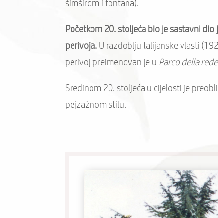
šimširom i fontana).
Početkom 20. stoljeća bio je sastavni dio 
perivoja.
U razdoblju talijanske vlasti (19
perivoj preimenovan je u
Parco della red
Sredinom 20. stoljeća u cijelosti je preo
pejzažnom stilu.