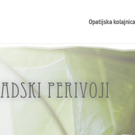
Opatijska kolajnic
radski perivoji