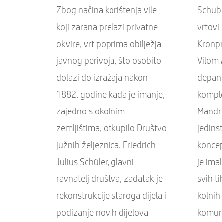
Zbog načina korištenja vile
Schub
koji zarana prelazi privatne
vrtovi
okvire, vrt poprima obilježja
Kronpr
javnog perivoja, što osobito
Vilom
dolazi do izražaja nakon
depan
1882. godine kada je imanje,
komple
zajedno s okolnim
Mandri
zemljištima, otkupilo Društvo
jedin
južnih željeznica. Friedrich
koncep
Julius Schüler, glavni
je ima
ravnatelj društva, zadatak je
svih t
rekonstrukcije staroga dijela i
kolnih
podizanje novih dijelova
komuni