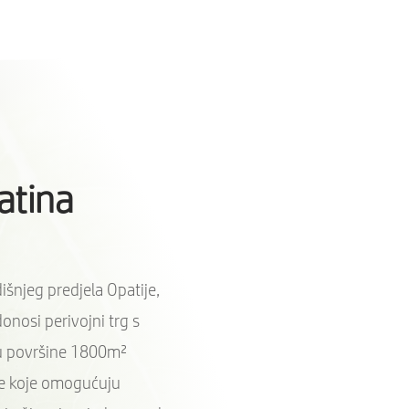
latina
išnjeg predjela Opatije,
onosi perivojni trg s
u površine 1800m²
e koje omogućuju