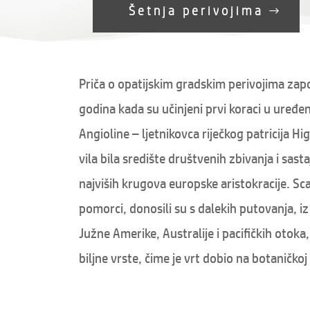
Šetnja perivojima
Priča o opatijskim gradskim perivojima zapo
godina kada su učinjeni prvi koraci u uređen
Angioline – ljetnikovca riječkog patricija Hig
vila bila središte društvenih zbivanja i sast
najviših krugova europske aristokracije. Scar
pomorci, donosili su s dalekih putovanja, iz
Južne Amerike, Australije i pacifičkih otoka
biljne vrste, čime je vrt dobio na botaničkoj