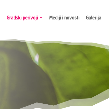
a
Gradski perivoji
Mediji i novosti
Galerija