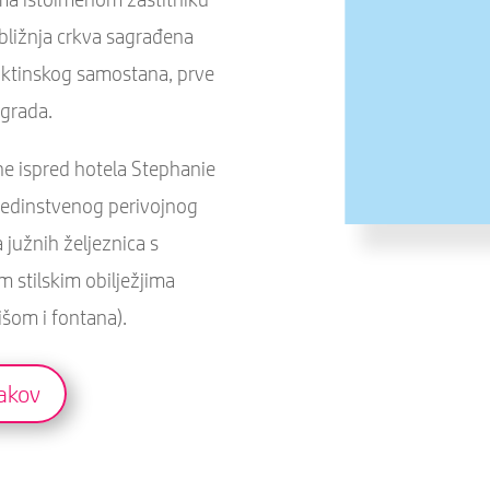
bližnja crkva sagrađena
ktinskog samostana, prve
 grada.
ne ispred hotela Stephanie
 jedinstvenog perivojnog
 južnih željeznica s
m stilskim obilježjima
išom i fontana).
Jakov