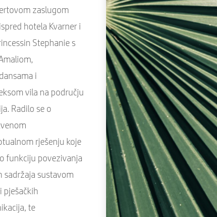
ertovom zaslugom
 ispred hotela Kvarner i
incessin Stephanie s
 Amaliom,
dansama i
ksom vila na području
ja. Radilo se o
stvenom
tualnom rješenju koje
lo funkciju povezivanja
ih sadržaja sustavom
 i pješačkih
kacija, te