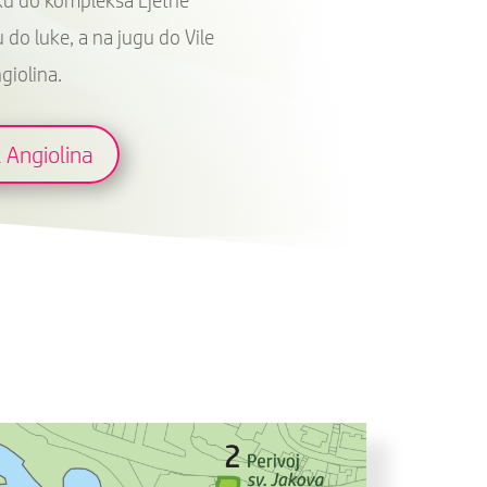
oku do kompleksa Ljetne
 do luke, a na jugu do Vile
giolina.
 Angiolina