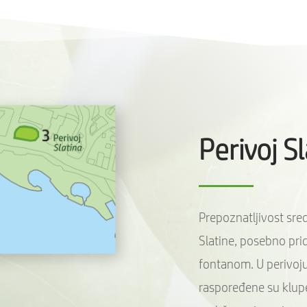
Perivoj S
Prepoznatljivost sred
Slatine, posebno prid
fontanom. U perivoj
raspoređene su klup