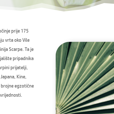
činje prije 175
ju vrta oko Vile
inija Scarpe. Ta je
ajalište pripadnika
pini prijatelji,
 Japana, Kine,
, brojne egzotične
 vrijednosti.