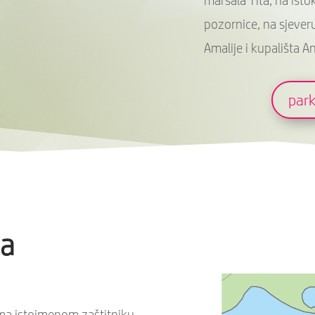
maršala Tita, na ist
pozornice, na sjeveru
Amalije i kupališta An
park
va
ema istoimenom zaštitniku