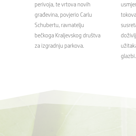
perivoja, te vrtova novih
usmje
građevina, povjerio Carlu
tokova
Schubertu, ravnatelju
susreta
bečkoga Kraljevskog društva
doživlj
za izgradnju parkova.
užitak
glazbi.